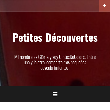
Ir
al
contenido
Petites Découvertes
Mi nombre es Glòria y soy CintesDeColors. Entre
una y la otra, comparto mis pequeños
descubrimientos.