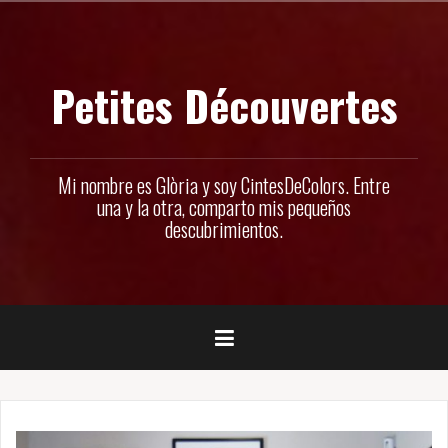
Ir
al
contenido
Petites Découvertes
Mi nombre es Glòria y soy CintesDeColors. Entre
una y la otra, comparto mis pequeños
descubrimientos.