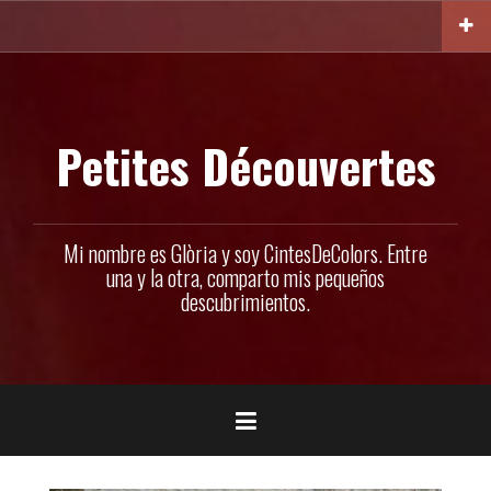
Ir
al
contenido
Petites Découvertes
Mi nombre es Glòria y soy CintesDeColors. Entre
una y la otra, comparto mis pequeños
descubrimientos.