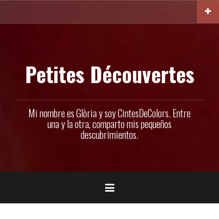
Ir
al
contenido
Petites Découvertes
Mi nombre es Glòria y soy CintesDeColors. Entre
una y la otra, comparto mis pequeños
descubrimientos.